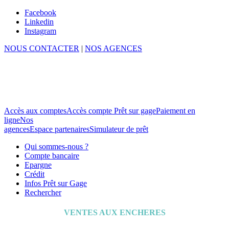
Facebook
Linkedin
Instagram
NOUS CONTACTER
|
NOS AGENCES
Accès aux comptes
Accès compte Prêt sur gage
Paiement en
ligne
Nos
agences
Espace partenaires
Simulateur de prêt
Qui sommes-nous ?
Compte bancaire
Epargne
Crédit
Infos Prêt sur Gage
Rechercher
VENTES AUX ENCHERES