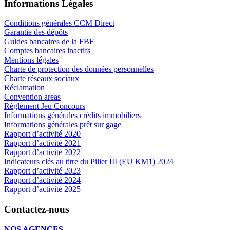
Informations Légales
Conditions générales CCM Direct
Garantie des dépôts
Guides bancaires de la FBF
Comptes bancaires inactifs
Mentions légales
Charte de protection des données personnelles
Charte réseaux sociaux
Réclamation
Convention areas
Règlement Jeu Concours
Informations générales crédits immobiliers
Informations générales prêt sur gage
Rapport d’activité 2020
Rapport d’activité 2021
Rapport d’activité 2022
Indicateurs clés au titre du Pilier III (EU KM1) 2024
Rapport d’activité 2023
Rapport d’activité 2024
Rapport d’activité 2025
Contactez-nous
NOS AGENCES