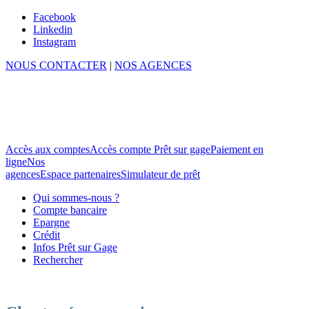
Facebook
Linkedin
Instagram
NOUS CONTACTER
|
NOS AGENCES
Accès aux comptes
Accès compte Prêt sur gage
Paiement en
ligne
Nos
agences
Espace partenaires
Simulateur de prêt
Qui sommes-nous ?
Compte bancaire
Epargne
Crédit
Infos Prêt sur Gage
Rechercher