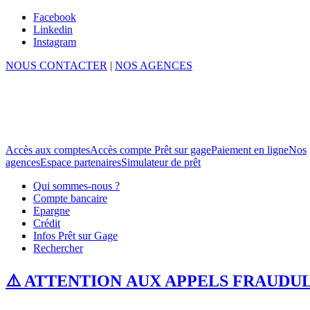
Facebook
Linkedin
Instagram
NOUS CONTACTER
|
NOS AGENCES
Accès aux comptes
Accès compte Prêt sur gage
Paiement en ligne
Nos
agences
Espace partenaires
Simulateur de prêt
Qui sommes-nous ?
Compte bancaire
Epargne
Crédit
Infos Prêt sur Gage
Rechercher
⚠️ ATTENTION AUX APPELS FRAUDU