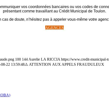
ommuniquer vos coordonnées bancaires ou vos codes de connex
présentant comme travaillant au Crédit Municipal de Toulon.
 cas de doute, n’hésitez pas à appeler vous-même votre agenc
AGENCES
raude.png
100
144
Aurelie LA RICCIA
https://www.credit-municipal-
-08-22 13:59:48
⚠️ ATTENTION AUX APPELS FRAUDULEUX
FICOBA)