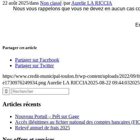
22 août 2025
/
dans
Non classé
/
par
Aurelie LA RICCIA
Nous vous rappelons que vous ne devez en aucun cas c
En
Partager cet article
Partager sur Facebook
Partager sur Twitter
https://www.credit-municipal-toulon.fr/wp-content/uploads/2022/09/f
e1730976249934.png
Aurelie LA RICCIA
2025-08-22 09:44:03
2025
Articles récents
Nouveau Portail – Prêt sur Gage
Accès illégitimes au fichier national des comptes bancaires (
Relevé annuel de frais 2025
Nos offres et services