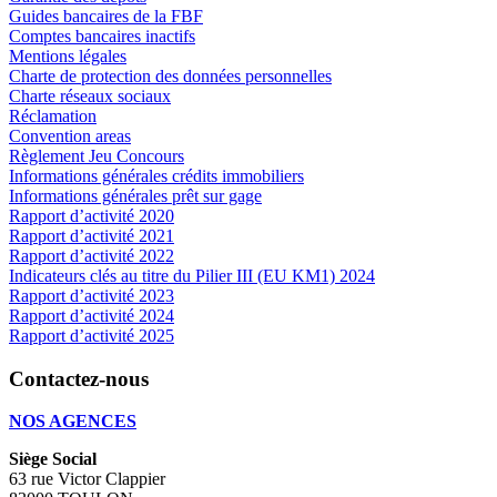
Guides bancaires de la FBF
Comptes bancaires inactifs
Mentions légales
Charte de protection des données personnelles
Charte réseaux sociaux
Réclamation
Convention areas
Règlement Jeu Concours
Informations générales crédits immobiliers
Informations générales prêt sur gage
Rapport d’activité 2020
Rapport d’activité 2021
Rapport d’activité 2022
Indicateurs clés au titre du Pilier III (EU KM1) 2024
Rapport d’activité 2023
Rapport d’activité 2024
Rapport d’activité 2025
Contactez-nous
NOS AGENCES
Siège Social
63 rue Victor Clappier